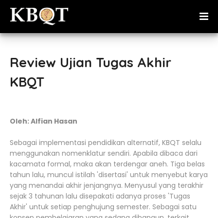
Review Ujian Tugas Akhir
KBQT
Oleh: Alfian Hasan
Sebagai implementasi pendidikan alternatif, KBQT selalu
menggunakan nomenklatur sendiri. Apabila dibaca dari
kacamata formal, maka akan terdengar aneh. Tiga belas
tahun lalu, muncul istilah 'disertasi' untuk menyebut karya
yang menandai akhir jenjangnya. Menyusul yang terakhir
sejak 3 tahunan lalu disepakati adanya proses 'Tugas
Akhir' untuk setiap penghujung semester. Sebagai satu
konsep pembelajaran yang sedang dibangun, terkait