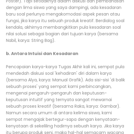
Poster). Tapi setidaknya dalam diskusi dan pembahasan
dengan lima siswa yang saya dampingi, ada kesadaran
baru soal perlunya mengakomodasi aspek pesan atau
fungsi, jika karya itu sebuah produk kreatif. Berdialog soal
kendala, akhirnya membangkitkan pula kesadaran soal
nilai solusi sebagai bagian dari tujuan karya (bersama
Nabil, karya: String Bag).
b. Antara Intuisi dan Kesadaran
Pencapaian karya-karya Tugas Akhir kali ini, sempat pula
mendedah diskusi soal 'kehadiran' diri dalam karya
(bersama Alya, karya: Manual Grafik). Ada sisi-sisi 'di balik
sebuah proses' yang sempat kami perbincangkan,
mengenai pengaruh-pengaruh dan keputusan-
keputusan intuitif yang ternyata sangat mewarnai
sebuah proses kreatif (bersama Raka, karya: Gambar).
Namun secara umum di antara kelima siswa, kami
sempat mengajak bertegur-sapa dengan kenyataan-
kenyataan di sekeliling hadirnya sebuah karya. Jika karya
itu berupa produk seni, maka hal-hal semacam wacana