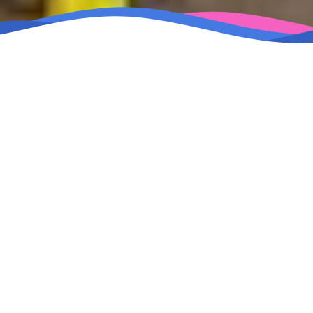
Kemerdekaan
Kemandirian
Setiap manusia
Proses belajar
merdeka untuk belajar,
dipraktikkan sesuai
mengembangkan
minat dan kebutuhan,
potensi diri sesuai
secara mandiri dan
kemampuan khas
berani, realistis dan
dengan penuh
kontekstual.