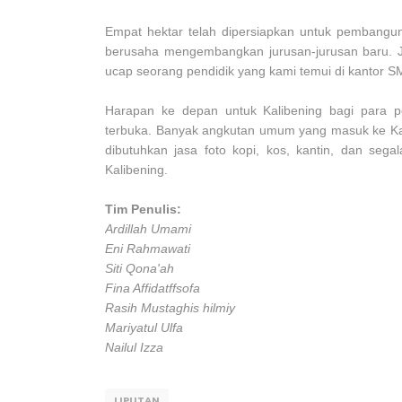
Empat hektar telah dipersiapkan untuk pembangun
berusaha mengembangkan jurusan-jurusan baru. Ju
ucap seorang pendidik yang kami temui di kantor 
Harapan ke depan untuk Kalibening bagi para pe
terbuka. Banyak angkutan umum yang masuk ke Kali
dibutuhkan jasa foto kopi, kos, kantin, dan s
Kalibening.
Tim Penulis:
Ardillah Umami
Eni Rahmawati
Siti Qona'ah
Fina Affidatffsofa
Rasih Mustaghis hilmiy
Mariyatul Ulfa
Nailul Izza
LIPUTAN