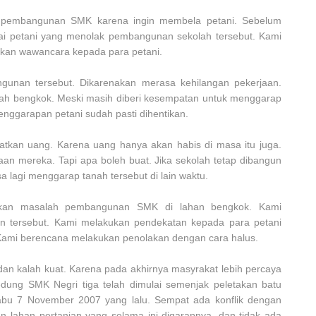
 pembangunan SMK karena ingin membela petani. Sebelum
nai petani yang menolak pembangunan sekolah tersebut. Kami
kan wawancara kepada para petani.
gunan tersebut. Dikarenakan merasa kehilangan pekerjaan.
ah bengkok. Meski masih diberi kesempatan untuk menggarap
enggarapan petani sudah pasti dihentikan.
atkan uang. Karena uang hanya akan habis di masa itu juga.
an mereka. Tapi apa boleh buat. Jika sekolah tetap dibangun
a lagi menggarap tanah tersebut di lain waktu.
ikan masalah pembangunan SMK di lahan bengkok. Kami
 tersebut. Kami melakukan pendekatan kepada para petani
 Kami berencana melakukan penolakan dengan cara halus.
 dan kalah kuat. Karena pada akhirnya masyrakat lebih percaya
dung SMK Negri tiga telah dimulai semenjak peletakan batu
abu 7 November 2007 yang lalu. Sempat ada konflik dengan
 lahan pertanian yang selama ini digarapnya, dan tidak ada