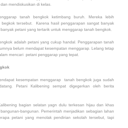
dan mendiskusikan di kelas.
enggarap tanah bengkok ketimbang buruh. Mereka lebih
 begkok tersebut. Karena hasil penggarapan sangat banyak
ah banyak petani yang tertarik untuk menggarap tanah bengkok.
bengkok adalah petani yang cukup handal. Penggarapan tanah
elumnya belum mendapat kesempatan menggarap. Lelang tetap
 dalam mencari petani penggarap yang tepat.
ngkok
g mendapat kesempatan menggarap tanah bengkok juga sudah
atang. Petani Kalibening sempat digegerkan oleh berita
alibening bagian selatan yagn dulu terkesan hijau dan khas
 bangunan-bangunan. Pemerintah menjadikan sebagian lahan
pa petani yang menolak pendirian sekolah tersebut, tapi