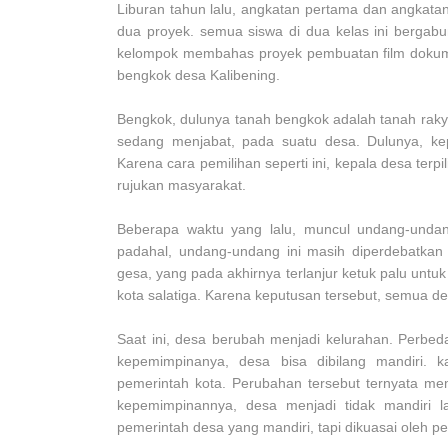
Liburan tahun lalu, angkatan pertama dan angkat
dua proyek. semua siswa di dua kelas ini bergab
kelompok membahas proyek pembuatan film dokum
bengkok desa Kalibening.
Bengkok, dulunya tanah bengkok adalah tanah raky
sedang menjabat, pada suatu desa. Dulunya, kep
Karena cara pemilihan seperti ini, kepala desa terpi
rujukan masyarakat.
Beberapa waktu yang lalu, muncul undang-unda
padahal, undang-undang ini masih diperdebatkan
gesa, yang pada akhirnya terlanjur ketuk palu unt
kota salatiga. Karena keputusan tersebut, semua de
Saat ini, desa berubah menjadi kelurahan. Perbed
kepemimpinanya, desa bisa dibilang mandiri. 
pemerintah kota. Perubahan tersebut ternyata mem
kepemimpinannya, desa menjadi tidak mandiri la
pemerintah desa yang mandiri, tapi dikuasai oleh p