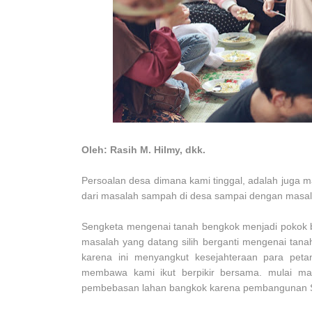
Oleh: Rasih M. Hilmy, dkk.
Persoalan desa dimana kami tinggal, adalah juga m
dari masalah sampah di desa sampai dengan masala
Sengketa mengenai tanah bengkok menjadi pokok b
masalah yang datang silih berganti mengenai ta
karena ini menyangkut kesejahteraan para peta
membawa kami ikut berpikir bersama. mulai ma
pembebasan lahan bangkok karena pembangunan