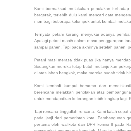
Kami bermaksud melakukan penolakan terhadap
bergerak, terlebih dulu kami mencari data menge
membagi beberapa kelompok untuk kembali melaku
Ternyata petani kurang menyukai adanya pemban
Apalagi petani masih dalam masa penggarapan tan
sampai panen. Tapi pada akhirnya setelah panen, p
Petani masi merasa tidak puas jika hanya mendap
Sedangkan mereka tetap butuh melanjutkan pekerja
di atas lahan bengkok, maka mereka sudah tidak bis
Kami kembali kumpul bersama dan mendiskus
berencana melakkan penolakan atas pembangunan
untuk mendapatkan keterangan lebih lengkap lagi.
Tapi rencana tinggallah rencana. Kami kalah cepat
pada janji dari pemerintah kota. Pembangunan ge
pertama oleh walikota dan DPR komisi II pada R
masyarakat penggarap bengkok. Mereka kehilangan