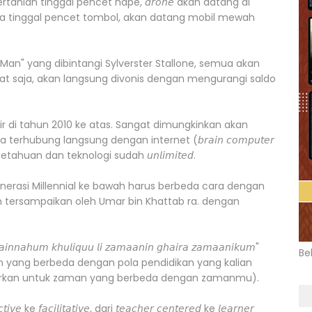
rtanian tinggal pencet hape, 𝘥𝘳𝘰𝘯𝘦 akan datang di
a tinggal pencet tombol, akan datang mobil mewah
an" yang dibintangi Sylverster Stallone, semua akan
t saja, akan langsung divonis dengan mengurangi saldo
ir di tahun 2010 ke atas. Sangat dimungkinkan akan
ubung langsung dengan internet (𝘣𝘳𝘢𝘪𝘯 𝘤𝘰𝘮𝘱𝘶𝘵𝘦𝘳
etahuan dan teknologi sudah 𝘶𝘯𝘭𝘪𝘮𝘪𝘵𝘦𝘥.
enerasi Millennial ke bawah harus berbeda cara dengan
h tersampaikan oleh Umar bin Khattab ra. dengan
 𝘧𝘢𝘪𝘯𝘯𝘢𝘩𝘶𝘮 𝘬𝘩𝘶𝘭𝘪𝘲𝘶𝘶 𝘭𝘪 𝘻𝘢𝘮𝘢𝘢𝘯𝘪𝘯 𝘨𝘩𝘢𝘪𝘳𝘢 𝘻𝘢𝘮𝘢𝘢𝘯𝘪𝘬𝘶𝘮"
Be
n yang berbeda dengan pola pendidikan yang kalian
ahirkan untuk zaman yang berbeda dengan zamanmu).
𝘤𝘪𝘭𝘪𝘵𝘢𝘵𝘪𝘷𝘦, dari 𝘵𝘦𝘢𝘤𝘩𝘦𝘳 𝘤𝘦𝘯𝘵𝘦𝘳𝘦𝘥 ke 𝘭𝘦𝘢𝘳𝘯𝘦𝘳