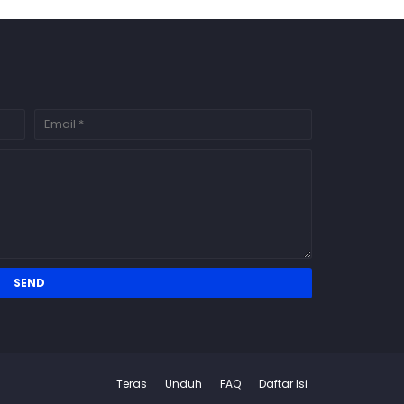
Teras
Unduh
FAQ
Daftar Isi