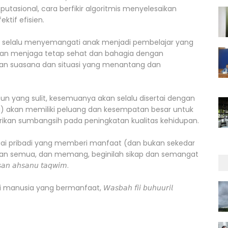
 komputasional, cara berfikir algoritmis menyelesaikan
ktif efisien.
us selalu menyemangati anak menjadi pembelajar yang
𝘥𝘰 dan menjaga tetap sehat dan bahagia dengan
akan suasana dan situasi yang menantang dan
un yang sulit, kesemuanya akan selalu disertai dengan
 akan memiliki peluang dan kesempatan besar untuk
rikan sumbangsih pada peningkatan kualitas kehidupan.
ebagai pribadi yang memberi manfaat (dan bukan sekedar
n semua, dan memang, beginilah sikap dan semangat
𝘴𝘢𝘯𝘶 𝘵𝘢𝘲𝘸𝘪𝘮.
 yang bermanfaat, 𝘞𝘢𝘴𝘣𝘢𝘩 𝘧𝘪𝘪 𝘣𝘶𝘩𝘶𝘶𝘳𝘪𝘭