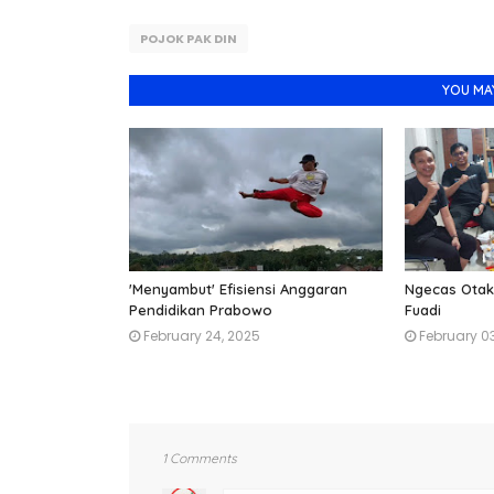
POJOK PAK DIN
YOU MA
'Menyambut' Efisiensi Anggaran
Ngecas Otak 
Pendidikan Prabowo
Fuadi
February 24, 2025
February 0
1 Comments