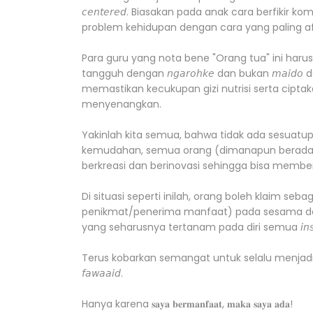
𝘤𝘦𝘯𝘵𝘦𝘳𝘦𝘥. Biasakan pada anak cara berfikir
problem kehidupan dengan cara yang paling afe
Para guru yang nota bene "Orang tua" ini har
tangguh dengan 𝘯𝘨𝘢𝘳𝘰𝘩𝘬𝘦 dan bukan 𝘮𝘢𝘪
memastikan kecukupan gizi nutrisi serta cipt
menyenangkan.
Yakinlah kita semua, bahwa tidak ada sesuatup
kemudahan, semua orang (dimanapun berada)
berkreasi dan berinovasi sehingga bisa membe
Di situasi seperti inilah, orang boleh klaim s
penikmat/penerima manfaat) pada sesama da
yang seharusnya tertanam pada diri semua 𝘪𝘯𝘴𝘢𝘯 𝘢
Terus kobarkan semangat untuk selalu menjadi manusia
𝘧𝘢𝘸𝘢𝘢𝘪𝘥.
Hanya karena 𝐬𝐚𝐲𝐚 𝐛𝐞𝐫𝐦𝐚𝐧𝐟𝐚𝐚𝐭, 𝐦𝐚𝐤𝐚 𝐬𝐚𝐲𝐚 𝐚𝐝𝐚!