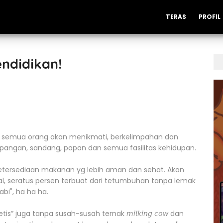
TERAS
PROFIL
ndidikan!
mbat semua orang akan menikmati, berkelimpahan dan
pangan, sandang, papan dan semua fasilitas kehidupan.
ersediaan makanan yg lebih aman dan sehat. Akan
al, seratus persen terbuat dari tetumbuhan tanpa lemak
babi", ha ha ha.
juga tanpa susah-susah ternak 𝘮𝘪𝘭𝘬𝘪𝘯𝘨 𝘤𝘰𝘸 dan