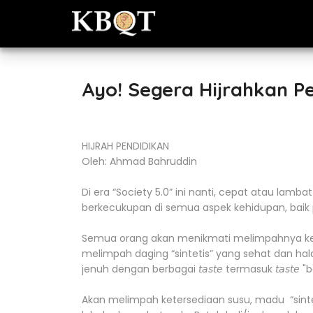
Ayo! Segera Hijrahkan Pe
HIJRAH PENDIDIKAN
Oleh: Ahmad Bahruddin
Di era “Society 5.0” ini nanti, cepat atau la
berkecukupan di semua aspek kehidupan, baik 
Semua orang akan menikmati melimpahnya ket
melimpah daging “sintetis” yang sehat dan hal
jenuh dengan berbagai 𝘵𝘢𝘴𝘵𝘦 termasuk 𝘵𝘢𝘴𝘵𝘦 "
Akan melimpah ketersediaan susu, madu “sintetis” 