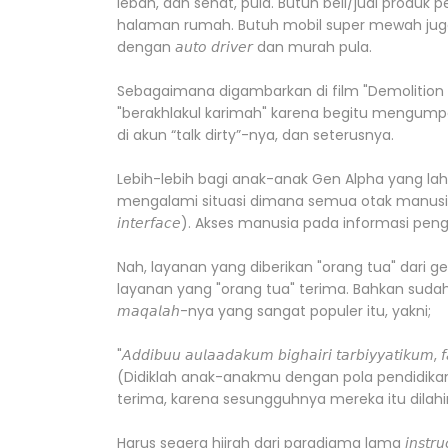
lebah, dan sehat, pula. Butuh beli/jual produk pe
halaman rumah. Butuh mobil super mewah jug
dengan 𝘢𝘶𝘵𝘰 𝘥𝘳𝘪𝘷𝘦𝘳 dan murah pula.
Sebagaimana digambarkan di film "Demolition M
"berakhlakul karimah" karena begitu mengumpa
di akun “talk dirty”-nya, dan seterusnya.
Lebih-lebih bagi anak-anak Gen Alpha yang lah
mengalami situasi dimana semua otak manusia terh
𝘪𝘯𝘵𝘦𝘳𝘧𝘢𝘤𝘦). Akses manusia pada informasi peng
Nah, layanan yang diberikan "orang tua" dari g
layanan yang "orang tua" terima. Bahkan suda
𝘮𝘢𝘲𝘢𝘭𝘢𝘩-nya yang sangat populer itu, yakni;
"𝘈𝘥𝘥𝘪𝘣𝘶𝘶 𝘢𝘶𝘭𝘢𝘢𝘥𝘢𝘬𝘶𝘮 𝘣𝘪𝘨𝘩𝘢𝘪𝘳𝘪 𝘵𝘢𝘳𝘣𝘪𝘺𝘺𝘢𝘵𝘪𝘬𝘶𝘮,
(Didiklah anak-anakmu dengan pola pendidika
terima, karena sesungguhnya mereka itu dil
Harus segera hijrah dari paradigma lama 𝘪𝘯𝘴𝘵𝘳𝘶𝘤𝘵𝘪𝘷𝘦 ke 𝘧