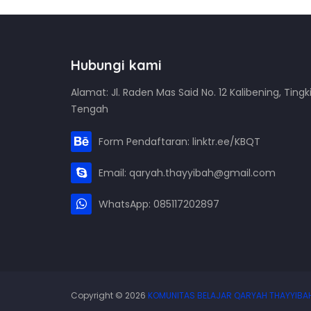
Hubungi kami
Alamat: Jl. Raden Mas Said No. 12 Kalibening, Tingki
Tengah
Form Pendaftaran: linktr.ee/KBQT
Email: qaryah.thayyibah@gmail.com
WhatsApp: 085117202897
Copyright ©
2026
KOMUNITAS BELAJAR QARYAH THAYYIBA